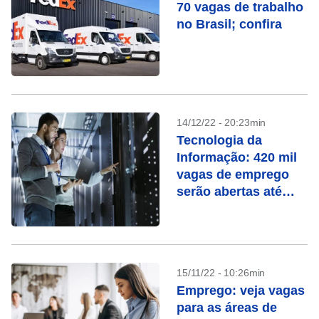
70 vagas de trabalho
no Brasil; confira
14/12/22 - 20:23min
Tecnologia da
Informação: 420 mil
vagas de emprego
serão abertas até
2025
15/11/22 - 10:26min
Emprego: veja vagas
para as áreas de