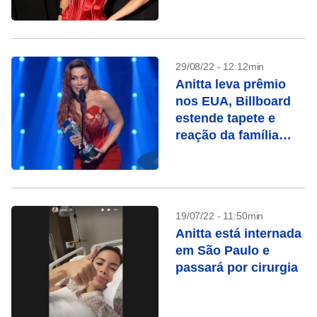
29/08/22 - 12:12min
Anitta leva prêmio
nos EUA, Billboard
estende tapete e
reação da família
comove
19/07/22 - 11:50min
Anitta está internada
em São Paulo e
passará por cirurgia