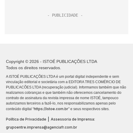
Copyright © 2026 - ISTOÉ PUBLICAÇÕES LTDA
Todos os direitos reservados.
A ISTOÉ PUBLICAÇÕES LTDA é um portal digital independente e sem
vinculação editorial e societária com a EDITORA TRES COMÉRCIO DE
PUBLICACÕES LTDA (recuperação judicial). Informamos também que não
realizamos cobranças e que também não oferecemos cancelamento do
contrato de assinatura da revista impressa de nome ISTOÉ, tampouco
autorizamos terceiros a fazê-lo, nos responsabilizamos apenas pelo
https://istoe.com.br
conteúdo digital “
” e seus respectivos sites.
|
Política de Privacidade
Assessoria de Imprensa:
grupoentre.imprensa@agenciafr.com.br