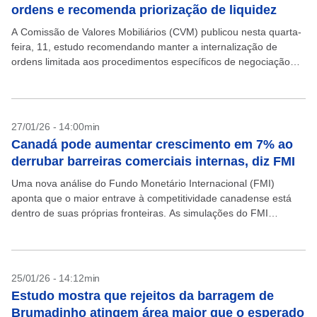
ordens e recomenda priorização de liquidez
A Comissão de Valores Mobiliários (CVM) publicou nesta quarta-
feira, 11, estudo recomendando manter a internalização de
ordens limitada aos procedimentos específicos de negociação
em ambiente de bolsa, como o mecanismo de Retail Liquidity
Provider...
27/01/26 - 14:00min
Canadá pode aumentar crescimento em 7% ao
derrubar barreiras comerciais internas, diz FMI
Uma nova análise do Fundo Monetário Internacional (FMI)
aponta que o maior entrave à competitividade canadense está
dentro de suas próprias fronteiras. As simulações do FMI
sugerem que eliminar integralmente os obstáculos elevaria o...
25/01/26 - 14:12min
Estudo mostra que rejeitos da barragem de
Brumadinho atingem área maior que o esperado