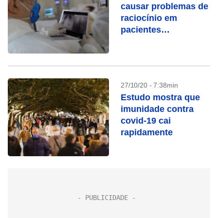
causar problemas de
raciocínio em
pacientes
recuperados
27/10/20 - 7:38min
Estudo mostra que
imunidade contra
covid-19 cai
rapidamente