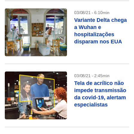
03/08/21 - 6:10min
Variante Delta chega
a Wuhan e
hospitalizações
disparam nos EUA
03/08/21 - 2:45min
Tela de acrílico não
impede transmissão
da covid-19, alertam
especialistas