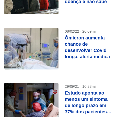
doença e não sabe
08/02/22 - 20:09min
Ômicron aumenta
chance de
desenvolver Covid
longa, alerta médica
29/09/21 - 10:23min
Estudo aponta ao
menos um sintoma
de longo prazo em
37% dos pacientes