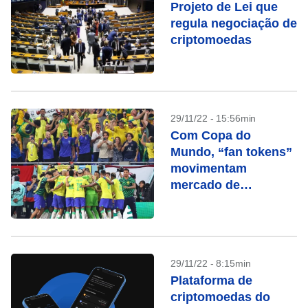
Projeto de Lei que
regula negociação de
criptomoedas
29/11/22 - 15:56min
Com Copa do
Mundo, “fan tokens”
movimentam
mercado de
criptomoedas
29/11/22 - 8:15min
Plataforma de
criptomoedas do