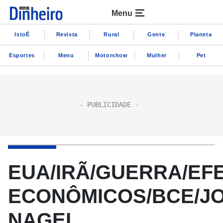
Menu
IstoÉ
Revista
Rural
Gente
Planeta
Esportes
Menu
Motorshow
Mulher
Pet
EUA/IRÃ/GUERRA/EF
ECONÔMICOS/BCE/J
NAGEL