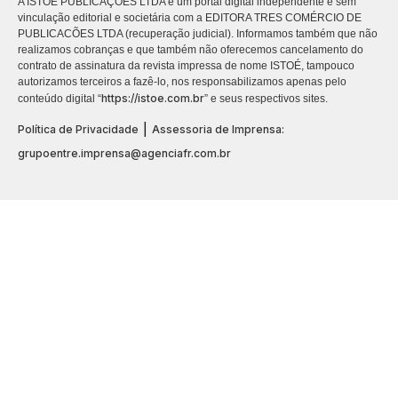
A ISTOÉ PUBLICAÇÕES LTDA é um portal digital independente e sem
vinculação editorial e societária com a EDITORA TRES COMÉRCIO DE
PUBLICACÕES LTDA (recuperação judicial). Informamos também que não
realizamos cobranças e que também não oferecemos cancelamento do
contrato de assinatura da revista impressa de nome ISTOÉ, tampouco
autorizamos terceiros a fazê-lo, nos responsabilizamos apenas pelo
https://istoe.com.br
conteúdo digital “
” e seus respectivos sites.
|
Política de Privacidade
Assessoria de Imprensa:
grupoentre.imprensa@agenciafr.com.br