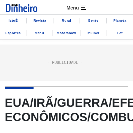
Menu
IstoÉ
Revista
Rural
Gente
Planeta
Esportes
Menu
Motorshow
Mulher
Pet
EUA/IRÃ/GUERRA/EF
ECONÔMICOS/COMBU