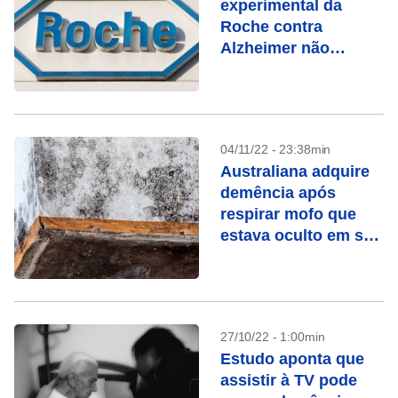
experimental da
Roche contra
Alzheimer não
alcança objetivo em
teste
04/11/22 - 23:38min
Australiana adquire
demência após
respirar mofo que
estava oculto em sua
casa
27/10/22 - 1:00min
Estudo aponta que
assistir à TV pode