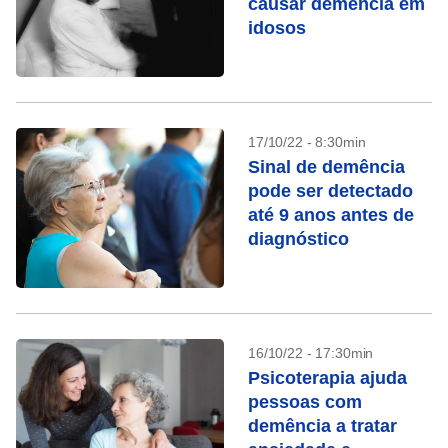
causar demência em
idosos
17/10/22 - 8:30min
Sinal de demência
pode ser detectado
até 9 anos antes de
diagnóstico
16/10/22 - 17:30min
Psicoterapia ajuda
pessoas com
demência a tratar