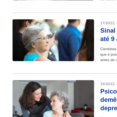
em ativida
17/10/22 
Sinal
até 9
Cientista
que é pos
antes de 
Alzheimer.
16/10/22 
Psico
demên
depre