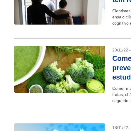
Cientista
ensaio cl
cognitivo
efeitos co
29/11/22 
Comer
preve
estu
Comer mai
frutas, c
segundo u
estudo qu
18/11/22 