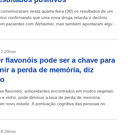
s comemoraram nesta quarta-feira (30) os resultados de um
ínico confirmando que uma nova droga retarda o declínio
 em pacientes com Alzheimer, mas também apontaram alguns
laterais importantes. Os resultados completos...
- 2:20min
 flavonóis pode ser a chave para
nir a perda de memória, diz
do
s flavonóis, antioxidantes encontrados em muitos vegetais,
há e vinho, pode diminuir a taxa de perda de memória,
m novo estudo. A pontuação cognitiva das pessoas no
e comeram mais...
- 8:34min