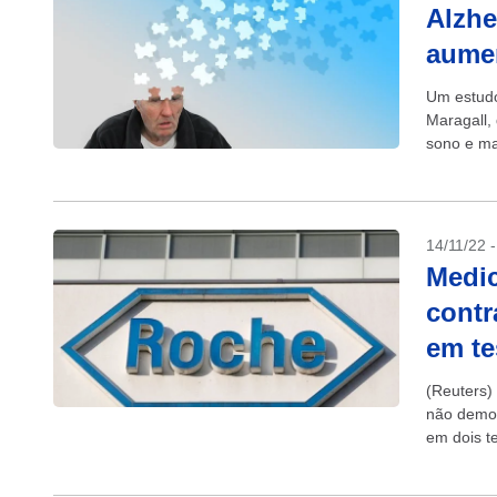
Alzhe
aumen
Um estud
Maragall,
sono e ma
pesquisa f
14/11/22 
Medic
contr
em te
(Reuters)
não demon
em dois te
em uma...