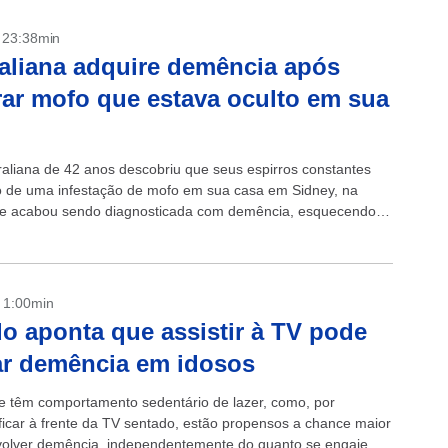
- 23:38min
aliana adquire demência após
rar mofo que estava oculto em sua
aliana de 42 anos descobriu que seus espirros constantes
o de uma infestação de mofo em sua casa em Sidney, na
, e acabou sendo diagnosticada com demência, esquecendo
 o...
- 1:00min
o aponta que assistir à TV pode
r demência em idosos
e têm comportamento sedentário de lazer, como, por
ficar à frente da TV sentado, estão propensos a chance maior
olver demência, independentemente do quanto se engajem