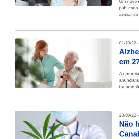
Um novo e
publicado 
avaliar se
01/10/22 
Alzhe
em 27
A empresa
anunciar
tratament
27% o decl
28/09/22 
Não h
Canab