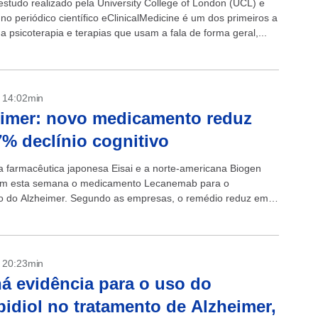
studo realizado pela University College of London (UCL) e
no periódico científico eClinicalMedicine é um dos primeiros a
 a psicoterapia e terapias que usam a fala de forma geral,...
- 14:02min
imer: novo medicamento reduz
% declínio cognitivo
 farmacêutica japonesa Eisai e a norte-americana Biogen
am esta semana o medicamento Lecanemab para o
o do Alzheimer. Segundo as empresas, o remédio reduz em
ínio cognitivo de pacientes nos...
- 20:23min
á evidência para o uso do
idiol no tratamento de Alzheimer,