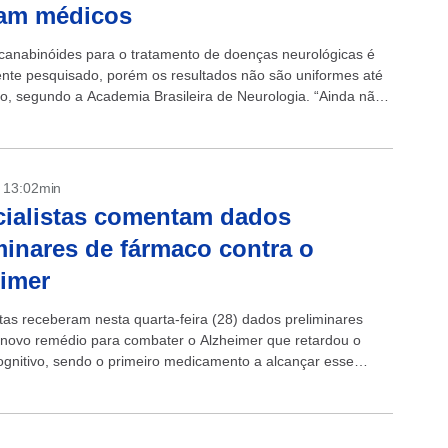
mam médicos
canabinóides para o tratamento de doenças neurológicas é
nte pesquisado, porém os resultados não são uniformes até
, segundo a Academia Brasileira de Neurologia. “Ainda não
ia científica que...
- 13:02min
ialistas comentam dados
minares de fármaco contra o
imer
stas receberam nesta quarta-feira (28) dados preliminares
novo remédio para combater o Alzheimer que retardou o
cognitivo, sendo o primeiro medicamento a alcançar esse
 O tratamento, chamado lecanemab, foi testado...