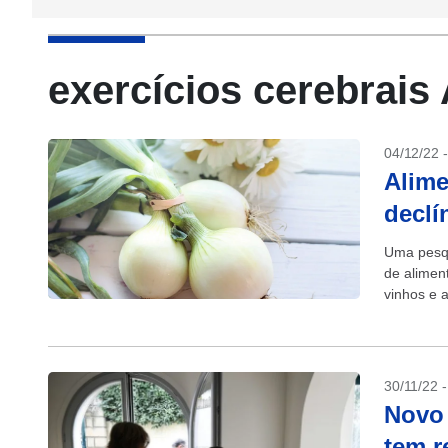
exercícios cerebrais
04/12/22 
Alime
declí
Uma pesqu
de alimen
vinhos e 
lenta de de
30/11/22 
Novo 
tem r