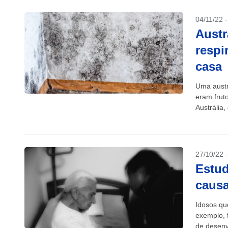
04/11/22 
Austr
respi
casa
Uma austr
eram frut
Austrália
até mesmo
27/10/22 
Estud
causa
Idosos qu
exemplo, 
de desenv