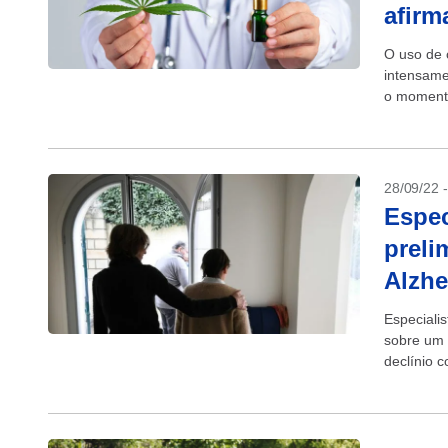
afir
O uso de 
intensame
o momento
há evidênc
28/09/22 
Espec
preli
Alzhe
Especiali
sobre um 
declínio 
objetivo.