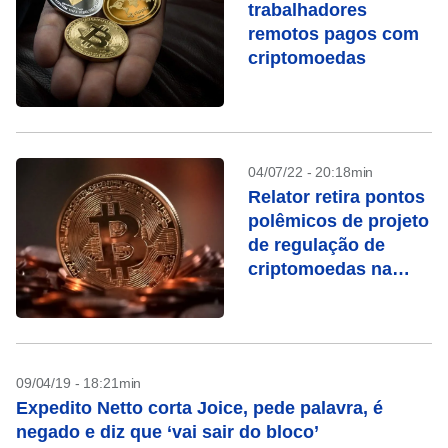
trabalhadores
remotos pagos com
criptomoedas
04/07/22 - 20:18min
Relator retira pontos
polêmicos de projeto
de regulação de
criptomoedas na
Câmara
09/04/19 - 18:21min
Expedito Netto corta Joice, pede palavra, é
negado e diz que ‘vai sair do bloco’