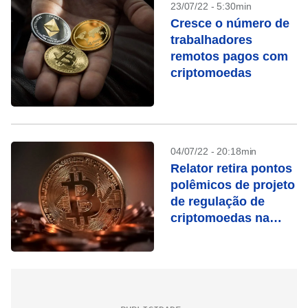
23/07/22 - 5:30min
Cresce o número de
trabalhadores
remotos pagos com
criptomoedas
04/07/22 - 20:18min
Relator retira pontos
polêmicos de projeto
de regulação de
criptomoedas na
Câmara