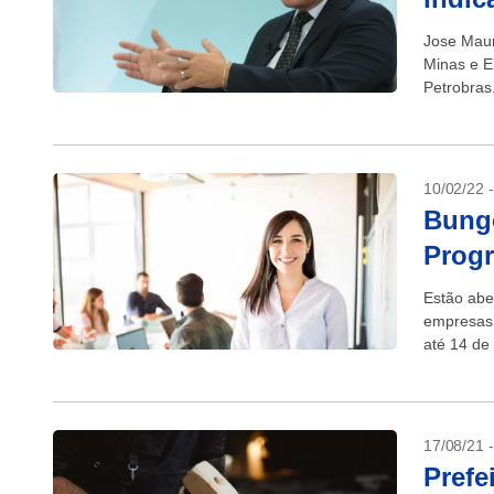
Jose Maur
Minas e E
Petrobras
também...
10/02/22 
Bunge
Progr
Estão abe
empresas 
até 14 de 
de qualque
17/08/21 
Prefe