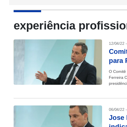
experiência profissio
12/04/22 
Comi
para 
O Comitê 
Ferreira 
presidênc
há nada q
06/04/22 
Jose 
indic