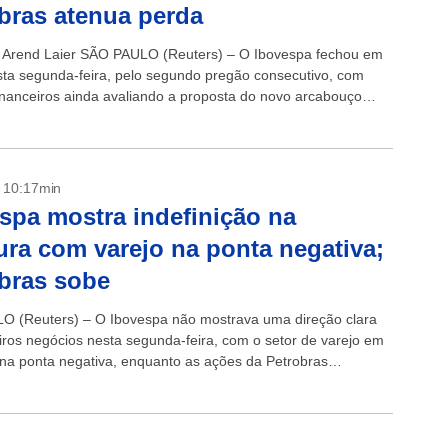
bras atenua perda
 Arend Laier SÃO PAULO (Reuters) – O Ibovespa fechou em
ta segunda-feira, pelo segundo pregão consecutivo, com
inanceiros ainda avaliando a proposta do novo arcabouço
onderando os potenciais...
- 10:17min
spa mostra indefinição na
ura com varejo na ponta negativa;
bras sobe
 (Reuters) – O Ibovespa não mostrava uma direção clara
iros negócios nesta segunda-feira, com o setor de varejo em
na ponta negativa, enquanto as ações da Petrobras
 forte em...