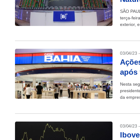
SÃO PAULO
terça-feir
exterior, 
da...
03/04/23 
Ações
após 
Nesta seg
president
da empres
03/04/23 
Ibove