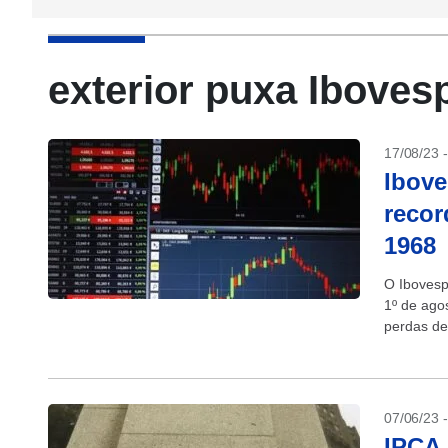
exterior puxa Iboves
17/08/23 
Ibove
recor
1968
O Ibovesp
1º de agos
perdas de 
07/06/23 
IPCA 