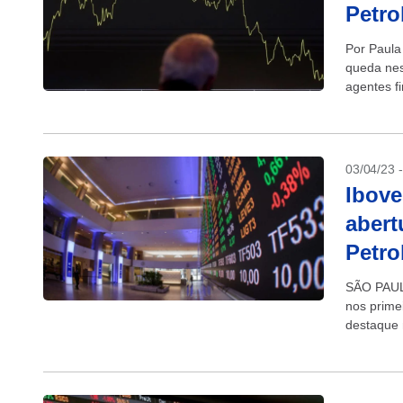
Petro
Por Paula
queda nes
agentes f
fiscal e p
03/04/23 
Ibove
abert
Petro
SÃO PAULO
nos prime
destaque 
avançavam