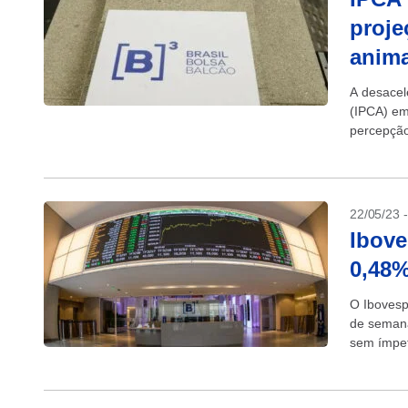
proje
anim
A desacel
(IPCA) em
percepção
isso,...
22/05/23 
Ibove
0,48%
O Ibovesp
de semana
sem ímpet