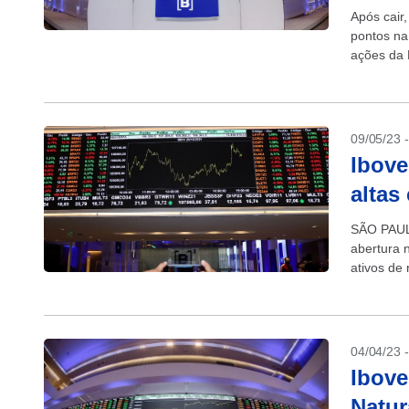
Após cair
pontos na
ações da 
ao lucro...
09/05/23 
Ibove
altas
SÃO PAULO
abertura 
ativos de 
China,...
04/04/23 
Ibove
Natu