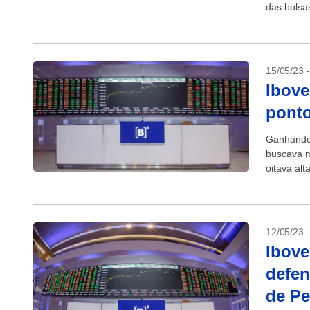
das bolsa
15/05/23 
Ibove
ponto
Ganhando 
buscava m
oitava alt
12/05/23 
Ibove
defen
de Pe