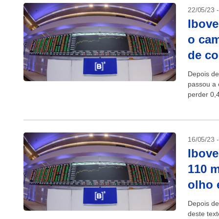
22/05/23 
Ibove
o cam
de c
Depois de
passou a 
perder 0,
16/05/23 
Ibove
110 m
olho 
Depois de
deste tex