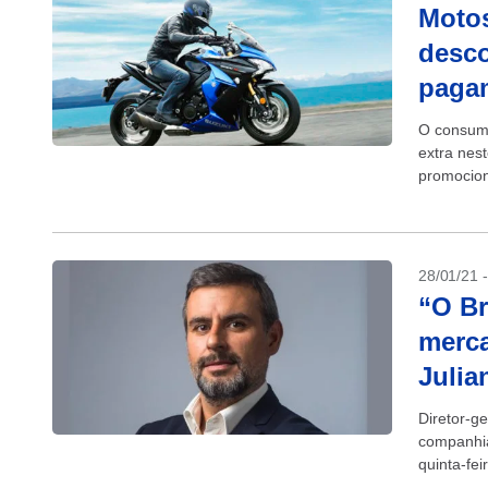
Motos
desco
pagam
O consumi
extra nes
promocion
28/01/21 
“O Br
merc
Julia
Diretor-g
companhia,
quinta-fei
2003 a par