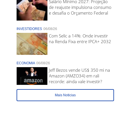
Salário Mínimo 2027: Projeção
de reajuste impulsiona consumo
e desafia o Orçamento Federal
INVESTIDORES
06/08/26
Com Selic a 14%: Onde investir
na Renda Fixa entre IPCA+ 2032
ECONOMIA
06/08/26
Jeff Bezos vende US$ 350 mi na
Amazon (AMZO34) em rali
recorde: ainda vale investir?
Mais Noticias