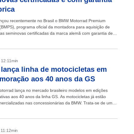
brica
nçou recentemente no Brasil o BMW Motorrad Premium
 (BMPS), programa oficial da montadora para aquisição de
tas seminovas certificadas da marca alemã com garantia de
r dois anos. As motocicletas...
- 12:11min
ança linha de motocicletas em
moração aos 40 anos da GS
orrad lança no mercado brasileiro modelos em edições
ivas aos 40 anos da linha GS. As motocicletas já estão
ercializadas nas concessionárias da BMW. Trata-se de uma
odelos inspirados...
- 11:12min