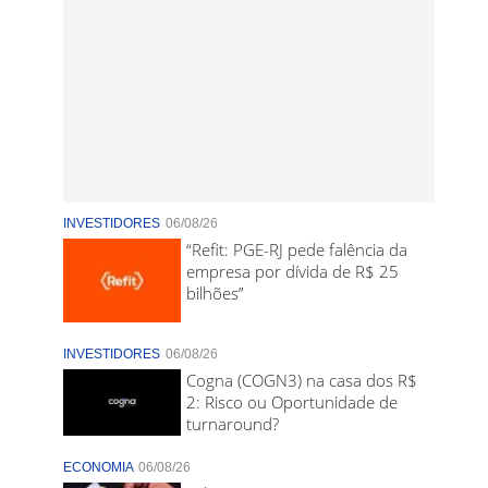
INVESTIDORES
06/08/26
“Refit: PGE-RJ pede falência da
empresa por dívida de R$ 25
bilhões”
INVESTIDORES
06/08/26
Cogna (COGN3) na casa dos R$
2: Risco ou Oportunidade de
turnaround?
ECONOMIA
06/08/26