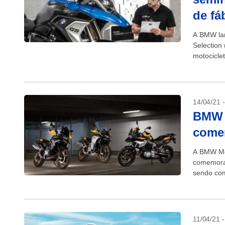
de fá
A BMW la
Selection
motocicle
fábrica po
14/04/21 
BMW l
come
A BMW Mot
comemorat
sendo com
gama de m
11/04/21 