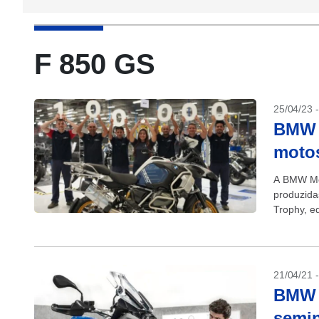
F 850 GS
25/04/23 
BMW 
motos
A BMW Mot
produzida
Trophy, ed
21/04/21 
BMW 
semin