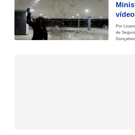
Minis
vídeo
Por Lisan
de Segura
Gonçalves
primeiro i