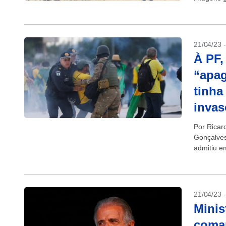
oitivas...
21/04/23 
À PF,
“apag
tinha
invas
Por Ricar
Gonçalves
admitiu e
“apagão” d
21/04/23 
Minis
coman