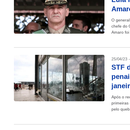
Amar
O general
chefe do 
Amaro foi 
quinta-fei
25/04/23 
STF d
penai
janei
Após o re
primeiras 
pelo queb
colocação