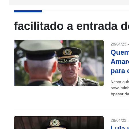
facilitado a entrada 
28/04/23 
Quem 
Amaro
para 
Nesta quin
novo mini
Apesar da
um civil pa
28/04/23 
Lula 