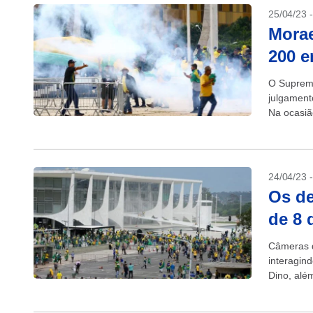
25/04/23 
Morae
200 e
O Supremo
julgament
Na ocasiã
Federal (S
24/04/23 
Os de
de 8 
Câmeras d
interagind
Dino, alé
golpistas 