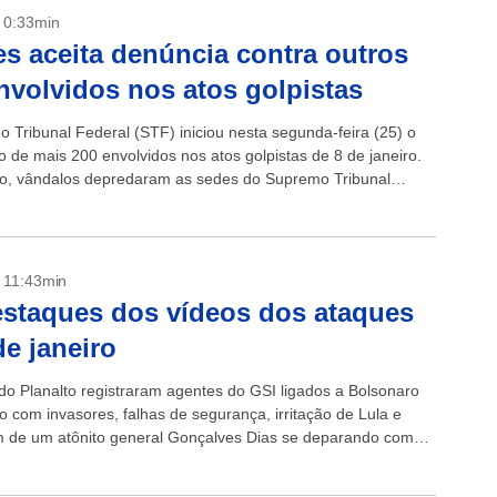
- 0:33min
s aceita denúncia contra outros
nvolvidos nos atos golpistas
 Tribunal Federal (STF) iniciou nesta segunda-feira (25) o
o de mais 200 envolvidos nos atos golpistas de 8 de janeiro.
o, vândalos depredaram as sedes do Supremo Tribunal
TF), o...
- 11:43min
staques dos vídeos dos ataques
de janeiro
o Planalto registraram agentes do GSI ligados a Bolsonaro
o com invasores, falhas de segurança, irritação de Lula e
m de um atônito general Gonçalves Dias se deparando com
no prédio.