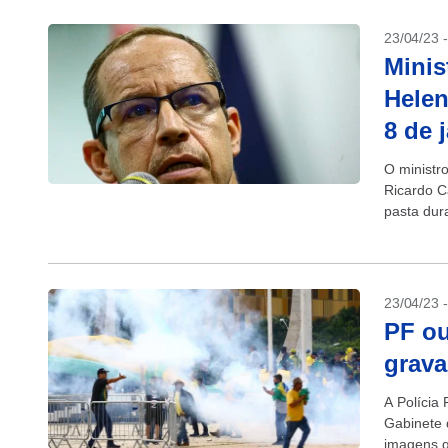
23/04/23 
Minis
Helen
8 de 
O ministro
Ricardo C
pasta dur
ministro d
23/04/23 
PF ou
grava
A Polícia
Gabinete 
imagens g