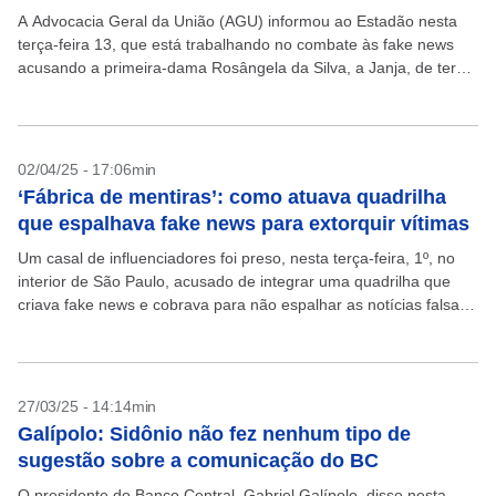
A Advocacia Geral da União (AGU) informou ao Estadão nesta
terça-feira 13, que está trabalhando no combate às fake news
acusando a primeira-dama Rosângela da Silva, a Janja, de ter
embarcado para a Rússia...
02/04/25 - 17:06min
‘Fábrica de mentiras’: como atuava quadrilha
que espalhava fake news para extorquir vítimas
Um casal de influenciadores foi preso, nesta terça-feira, 1º, no
interior de São Paulo, acusado de integrar uma quadrilha que
criava fake news e cobrava para não espalhar as notícias falsas
em redes sociais....
27/03/25 - 14:14min
Galípolo: Sidônio não fez nenhum tipo de
sugestão sobre a comunicação do BC
O presidente do Banco Central, Gabriel Galípolo, disse nesta