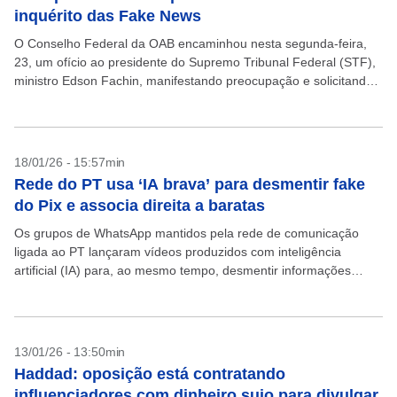
inquérito das Fake News
O Conselho Federal da OAB encaminhou nesta segunda-feira,
23, um ofício ao presidente do Supremo Tribunal Federal (STF),
ministro Edson Fachin, manifestando preocupação e solicitando
o encerramento do inquérito das Fake News, aberto em...
18/01/26 - 15:57min
Rede do PT usa ‘IA brava’ para desmentir fake
do Pix e associa direita a baratas
Os grupos de WhatsApp mantidos pela rede de comunicação
ligada ao PT lançaram vídeos produzidos com inteligência
artificial (IA) para, ao mesmo tempo, desmentir informações
falsas sobre a taxação do Pix e comparar com...
13/01/26 - 13:50min
Haddad: oposição está contratando
influenciadores com dinheiro sujo para divulgar