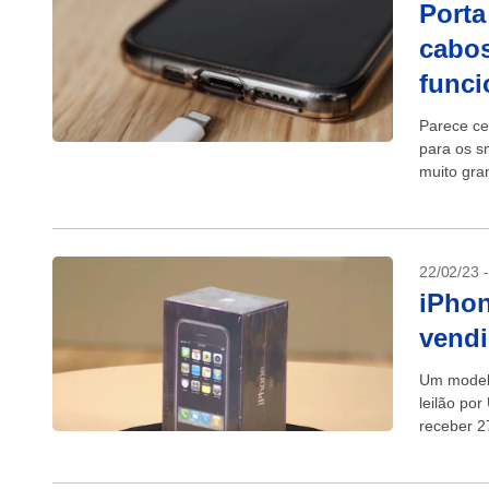
Porta
cabos
funci
Parece ce
para os s
muito gra
22/02/23 
iPhon
vendi
Um modelo
leilão por
receber 2