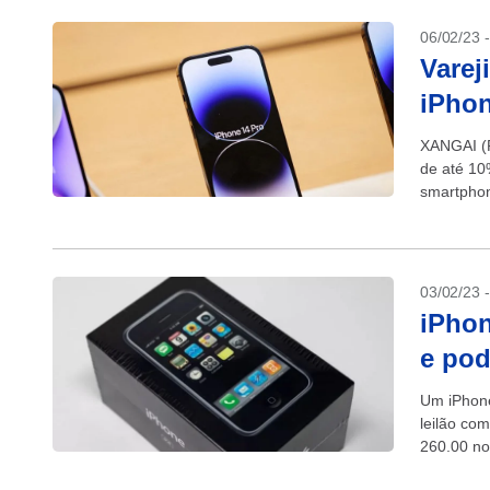
06/02/23 
Varej
iPhon
XANGAI (R
de até 10
smartphon
modelo...
03/02/23 
iPhon
e pod
Um iPhone
leilão co
260.00 no
599, o...