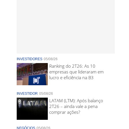
INVESTIDORES
05/08/26
Ranking do 2T26: As 10
empresas que lideraram em
lucro e eficiência na B3
INVESTIDOR
05/08/26
LATAM (LTM): Após balanço
2T26 – ainda vale a pena
comprar ações?
NEGÓCIOS
05/08/26