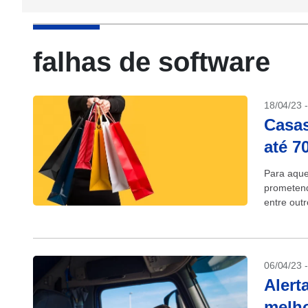
falhas de software
18/04/23 
Casa
até 7
Para aque
prometend
entre outr
podem enc
06/04/23 
Alert
melho