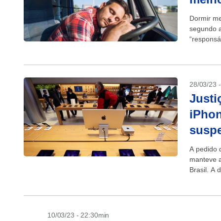
Dormir me
segundo a
“responsá
28/03/23 
Justi
iPhon
susp
A pedido 
manteve a
Brasil. A
Região, q
10/03/23 - 22:30min