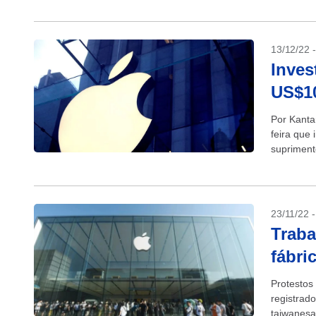
13/12/22 
Inves
US$10
Por Kanta
feira que
supriment
presidente
23/11/22 
Traba
fábri
Protestos
registrad
taiwanesa