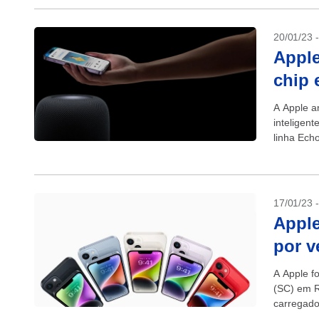
20/01/23 
Appl
chip 
A Apple a
inteligen
linha Ech
17/01/23 
Apple
por v
A Apple fo
(SC) em R
carregador