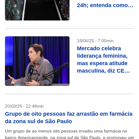
24h; entenda como
funciona
18/04/25 - 7:00min
Mercado celebra
liderança feminina,
mas espera atitude
masculina, diz CEO
da Roche
20/03/25 - 22:48min
Grupo de oito pessoas faz arrastão em farmácia
da zona sul de São Paulo
Um grupo de ao menos oito pessoas invadiu uma farmácia no
bairro Americanópolis, na zona sul de São Paulo, e promoveu um