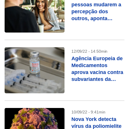
pessoas mudarem a
percepção dos
outros, aponta
estudo
12/09/22 - 14:50min
Agência Europeia de
Medicamentos
aprova vacina contra
subvariantes da
ômicron
10/09/22 - 9:41min
Nova York detecta
vírus da poliomielite