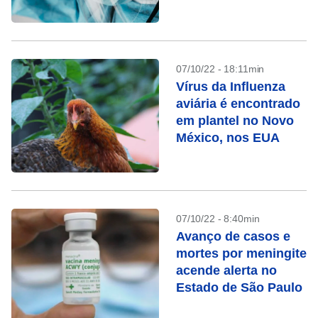
eram mulheres
07/10/22 - 18:11min
Vírus da Influenza
aviária é encontrado
em plantel no Novo
México, nos EUA
07/10/22 - 8:40min
Avanço de casos e
mortes por meningite
acende alerta no
Estado de São Paulo