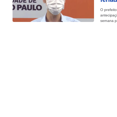
O prefeit
antecipaç
semana pa
nas ruas..