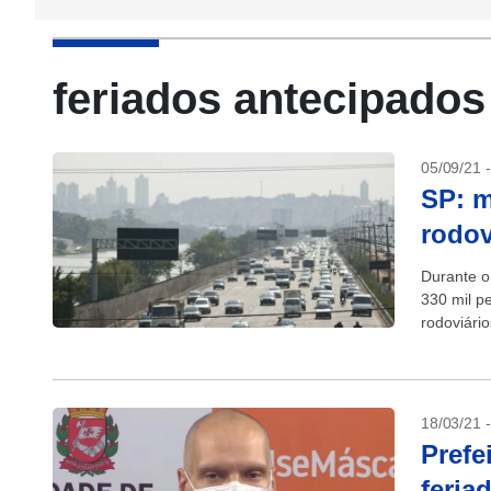
feriados antecipados
05/09/21 
SP: m
rodov
Durante o
330 mil p
rodoviári
18/03/21 
Prefe
feria