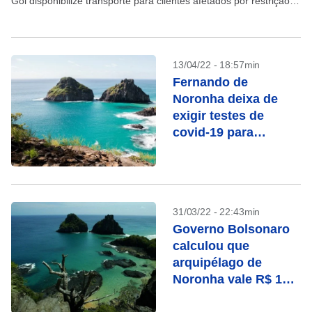
Gol disponibilize transporte para clientes afetados por restrição
parcial de operações aéreas em Fernando...
13/04/22 - 18:57min
Fernando de
Noronha deixa de
exigir testes de
covid-19 para
turistas
31/03/22 - 22:43min
Governo Bolsonaro
calculou que
arquipélago de
Noronha vale R$ 10
mil