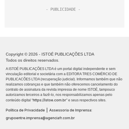
Copyright © 2026 - ISTOÉ PUBLICAÇÕES LTDA
Todos os direitos reservados.
A ISTOÉ PUBLICAÇÕES LTDA é um portal digital independente e sem
vinculação editorial e societária com a EDITORA TRES COMÉRCIO DE
PUBLICACÕES LTDA (recuperação judicial). Informamos também que não
realizamos cobranças e que também não oferecemos cancelamento do
contrato de assinatura da revista impressa de nome ISTOÉ, tampouco
autorizamos terceiros a fazê-lo, nos responsabilizamos apenas pelo
https://istoe.com.br
conteúdo digital “
” e seus respectivos sites.
|
Política de Privacidade
Assessoria de Imprensa:
grupoentre.imprensa@agenciafr.com.br