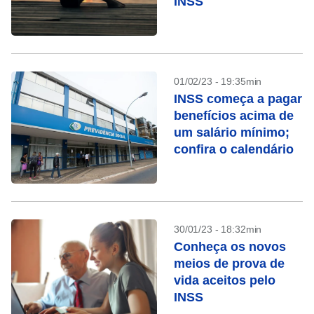
INSS
01/02/23 - 19:35min
INSS começa a pagar
benefícios acima de
um salário mínimo;
confira o calendário
30/01/23 - 18:32min
Conheça os novos
meios de prova de
vida aceitos pelo
INSS