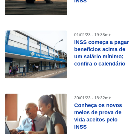
INSS
01/02/23 - 19:35min
INSS começa a pagar
benefícios acima de
um salário mínimo;
confira o calendário
30/01/23 - 18:32min
Conheça os novos
meios de prova de
vida aceitos pelo
INSS