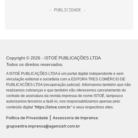
Copyright © 2026 - ISTOÉ PUBLICAÇÕES LTDA
Todos os direitos reservados.
A ISTOÉ PUBLICAÇÕES LTDA é um portal digital independente e sem
vinculação editorial e societária com a EDITORA TRES COMÉRCIO DE
PUBLICACÕES LTDA (recuperação judicial). Informamos também que não
realizamos cobranças e que também não oferecemos cancelamento do
contrato de assinatura da revista impressa de nome ISTOÉ, tampouco
autorizamos terceiros a fazê-lo, nos responsabilizamos apenas pelo
https://istoe.com.br
conteúdo digital “
” e seus respectivos sites.
|
Política de Privacidade
Assessoria de Imprensa:
grupoentre.imprensa@agenciafr.com.br