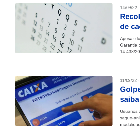
14/09/22 
Recol
de c
Apesar do
Garantia 
14.438/20
11/09/22 
Golpe
saiba
Usuários 
saque-ani
modalidad
acontecid