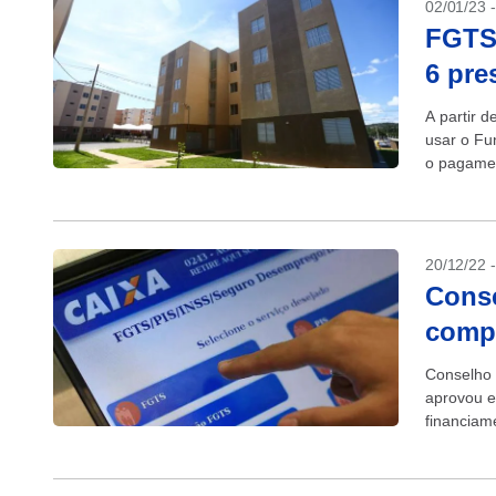
02/01/23 
FGTS 
6 pre
A partir 
usar o Fu
o pagamen
20/12/22 
Conse
comp
Conselho 
aprovou e
financiam
Amarela..