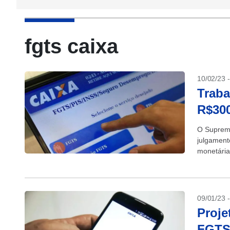
fgts caixa
10/02/23 
Traba
R$300
O Supremo
julgament
monetária
Tempo de 
09/01/23 
Proje
FGTS 