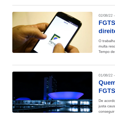
02/08/22 
FGTS:
direi
O trabalh
multa res
Tempo de 
01/08/22 
Quem 
FGTS,
De acordo
justa cau
conseguir