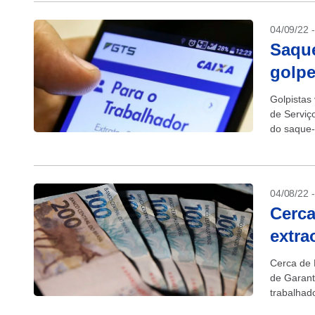
04/09/22 
Saque
golpe
Golpistas
de Serviç
do saque-
acesso ao 
04/08/22 
Cerca
extra
Cerca de 
de Garant
trabalhad
(6)....