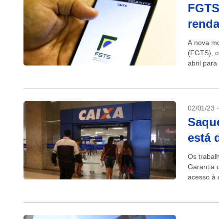
FGTS 
renda
A nova mo
(FGTS), c
abril para
02/01/23 
Saque
está 
Os trabal
Garantia 
acesso à 
aniversári