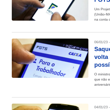
Um Projet
(União-MA
na conta 
06/01/23 
Saque
volta
possí
O ministr
que não e
aniversár
04/01/23 