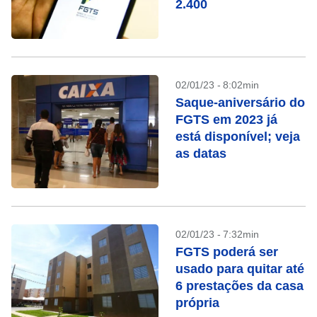
2.400
02/01/23 - 8:02min
Saque-aniversário do
FGTS em 2023 já
está disponível; veja
as datas
02/01/23 - 7:32min
FGTS poderá ser
usado para quitar até
6 prestações da casa
própria