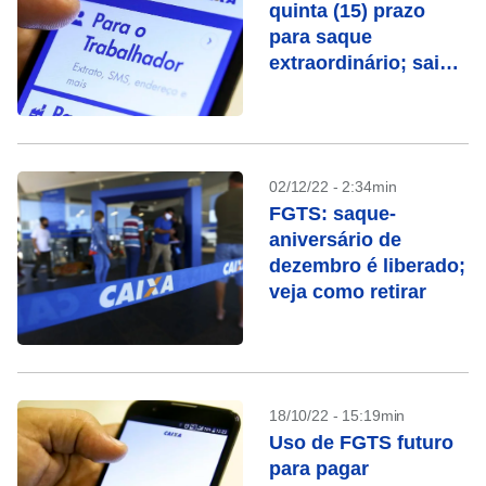
quinta (15) prazo
para saque
extraordinário; saiba
se você tem direito
02/12/22 - 2:34min
FGTS: saque-
aniversário de
dezembro é liberado;
veja como retirar
18/10/22 - 15:19min
Uso de FGTS futuro
para pagar