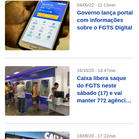
04/05/22 - 11:13min
Governo lança portal
com informações
sobre o FGTS Digital
16/10/20 - 14:47min
Caixa libera saque
do FGTS neste
sábado (17) e vai
manter 772 agências
abertas
18/09/20 - 17:22min