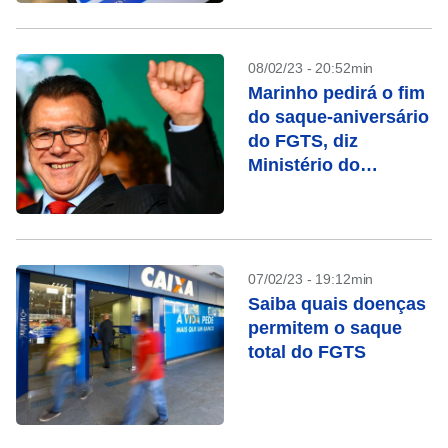
08/02/23 - 20:52min
Marinho pedirá o fim
do saque-aniversário
do FGTS, diz
Ministério do
Trabalho
07/02/23 - 19:12min
Saiba quais doenças
permitem o saque
total do FGTS