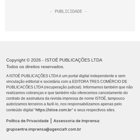
Copyright © 2026 - ISTOÉ PUBLICAÇÕES LTDA
Todos os direitos reservados.
A ISTOÉ PUBLICAÇÕES LTDA é um portal digital independente e sem
vinculação editorial e societária com a EDITORA TRES COMÉRCIO DE
PUBLICACÕES LTDA (recuperação judicial). Informamos também que não
realizamos cobranças e que também não oferecemos cancelamento do
contrato de assinatura da revista impressa de nome ISTOÉ, tampouco
autorizamos terceiros a fazê-lo, nos responsabilizamos apenas pelo
https://istoe.com.br
conteúdo digital “
” e seus respectivos sites.
|
Política de Privacidade
Assessoria de Imprensa:
grupoentre.imprensa@agenciafr.com.br