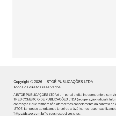
Copyright © 2026 - ISTOÉ PUBLICAÇÕES LTDA
Todos os direitos reservados.
A ISTOÉ PUBLICAÇÕES LTDA é um portal digital independente e sem vin
TRES COMÉRCIO DE PUBLICACÕES LTDA (recuperação judicial). Info
cobranças e que também não oferecemos cancelamento do contrato de a
ISTOÉ, tampouco autorizamos terceiros a fazê-lo, nos responsabilizamos
https://istoe.com.br
“
” e seus respectivos sites.