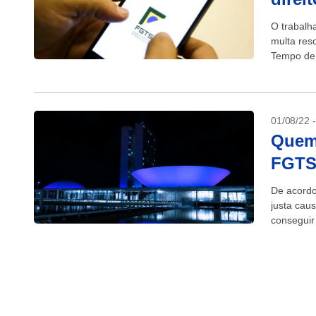
O trabalh
multa res
Tempo de 
01/08/22 
Quem 
FGTS,
De acordo
justa cau
conseguir
trabalho, 