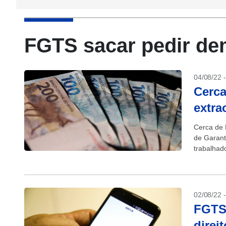
FGTS sacar pedir de
04/08/22 
Cerca
extra
Cerca de 
de Garant
trabalhad
(6)....
02/08/22 
FGTS:
direi