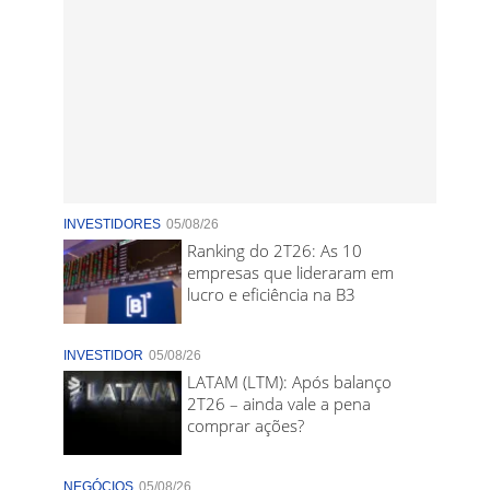
INVESTIDORES
05/08/26
Ranking do 2T26: As 10
empresas que lideraram em
lucro e eficiência na B3
INVESTIDOR
05/08/26
LATAM (LTM): Após balanço
2T26 – ainda vale a pena
comprar ações?
NEGÓCIOS
05/08/26