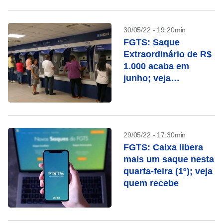
30/05/22 - 19:20min
FGTS: Saque
Extraordinário de R$
1.000 acaba em
junho; veja
calendário
29/05/22 - 17:30min
FGTS: Caixa libera
mais um saque nesta
quarta-feira (1º); veja
quem recebe