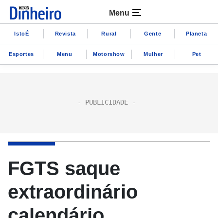
Menu
IstoÉ
Revista
Rural
Gente
Planeta
Esportes
Menu
Motorshow
Mulher
Pet
FGTS saque
extraordinário
calendário