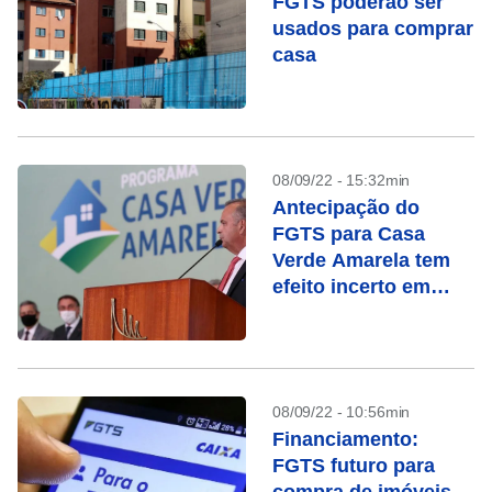
FGTS poderão ser
usados para comprar
casa
08/09/22 - 15:32min
Antecipação do
FGTS para Casa
Verde Amarela tem
efeito incerto em
campanha
08/09/22 - 10:56min
Financiamento:
FGTS futuro para