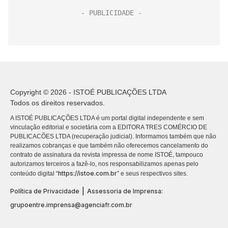
Copyright © 2026 - ISTOÉ PUBLICAÇÕES LTDA
Todos os direitos reservados.
A ISTOÉ PUBLICAÇÕES LTDA é um portal digital independente e sem
vinculação editorial e societária com a EDITORA TRES COMÉRCIO DE
PUBLICACÕES LTDA (recuperação judicial). Informamos também que não
realizamos cobranças e que também não oferecemos cancelamento do
contrato de assinatura da revista impressa de nome ISTOÉ, tampouco
autorizamos terceiros a fazê-lo, nos responsabilizamos apenas pelo
https://istoe.com.br
conteúdo digital “
” e seus respectivos sites.
|
Política de Privacidade
Assessoria de Imprensa:
grupoentre.imprensa@agenciafr.com.br