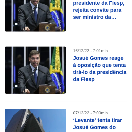
presidente da Fiesp,
rejeita convite para
ser ministro da
Indústria
16/12/22 - 7:01min
Josué Gomes reage
à oposição que tenta
tirá-lo da presidência
da Fiesp
07/12/22 - 7:00min
‘Levante’ tenta tirar
Josué Gomes do