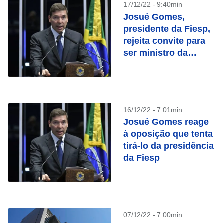
17/12/22 - 9:40min
Josué Gomes,
presidente da Fiesp,
rejeita convite para
ser ministro da
Indústria
16/12/22 - 7:01min
Josué Gomes reage
à oposição que tenta
tirá-lo da presidência
da Fiesp
07/12/22 - 7:00min