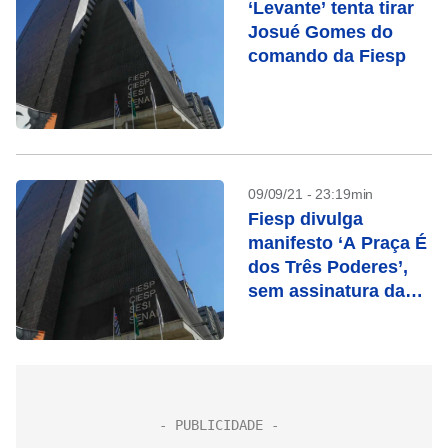
‘Levante’ tenta tirar
Josué Gomes do
comando da Fiesp
09/09/21 - 23:19min
Fiesp divulga
manifesto ‘A Praça É
dos Três Poderes’,
sem assinatura da
Febraban