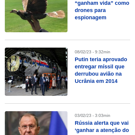
“ganham vida” como
drones para
espionagem
08/02/23 - 9:32min
Putin teria aprovado
entregar míssil que
derrubou avião na
Ucrânia em 2014
03/02/23 - 3:03min
Rússia alerta que vai
‘ganhar a atenção do