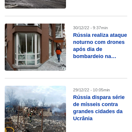
ataques
30/12/22 - 9:37min
Rússia realiza ataque
noturno com drones
após dia de
bombardeio na
Ucrânia
29/12/22 - 10:05min
Rússia dispara série
de mísseis contra
grandes cidades da
Ucrânia