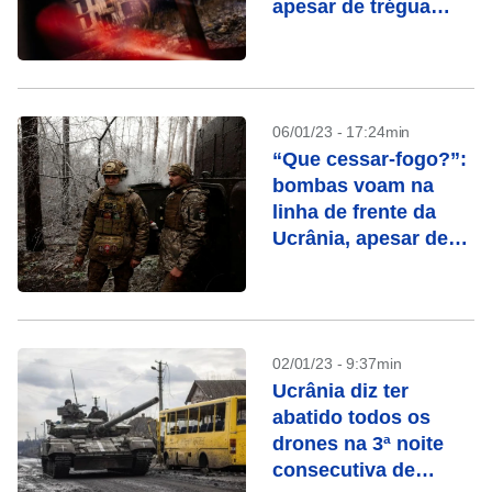
apesar de trégua
russa
06/01/23 - 17:24min
“Que cessar-fogo?”:
bombas voam na
linha de frente da
Ucrânia, apesar de
trégua de Putin
02/01/23 - 9:37min
Ucrânia diz ter
abatido todos os
drones na 3ª noite
consecutiva de