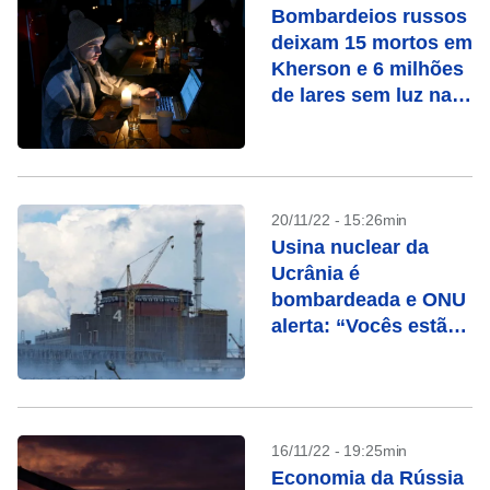
Bombardeios russos
deixam 15 mortos em
Kherson e 6 milhões
de lares sem luz na
Ucrânia
20/11/22 - 15:26min
Usina nuclear da
Ucrânia é
bombardeada e ONU
alerta: “Vocês estão
brincando com fogo”
16/11/22 - 19:25min
Economia da Rússia