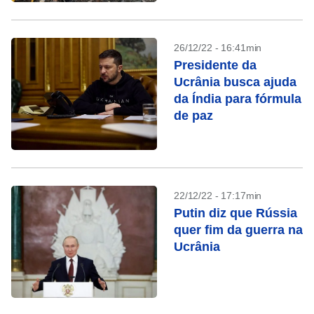
26/12/22 - 16:41min
Presidente da
Ucrânia busca ajuda
da Índia para fórmula
de paz
22/12/22 - 17:17min
Putin diz que Rússia
quer fim da guerra na
Ucrânia