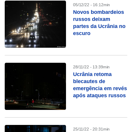
05/12/22 - 16:12min
Novos bombardeios
russos deixam
partes da Ucrânia no
escuro
28/11/22 - 13:39min
Ucrânia retoma
blecautes de
emergência em revés
após ataques russos
25/11/22 - 20:31min