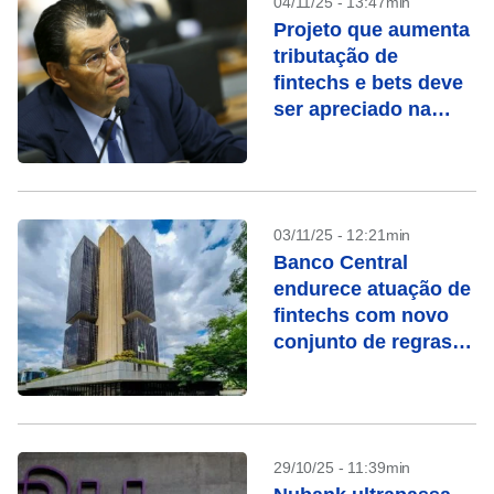
04/11/25 - 13:47min
Projeto que aumenta
tributação de
fintechs e bets deve
ser apreciado na
semana que vem
03/11/25 - 12:21min
Banco Central
endurece atuação de
fintechs com novo
conjunto de regras;
veja mudanças
29/10/25 - 11:39min