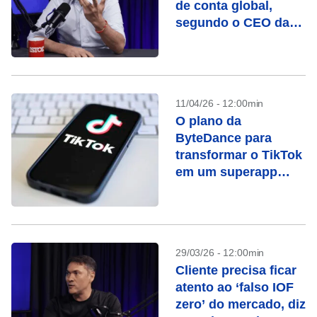
de conta global,
segundo o CEO da
Nomad
11/04/26 - 12:00min
O plano da
ByteDance para
transformar o TikTok
em um superapp
financeiro
29/03/26 - 12:00min
Cliente precisa ficar
atento ao ‘falso IOF
zero’ do mercado, diz