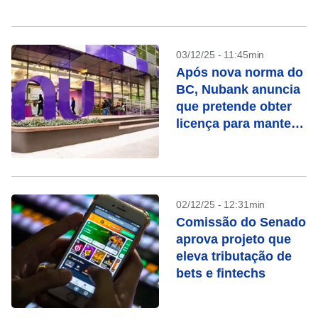
impactos diretos. Os principais...
03/12/25 - 11:45min
Após nova norma do
BC, Nubank anuncia
que pretende obter
licença para manter
nome
02/12/25 - 12:31min
Comissão do Senado
aprova projeto que
eleva tributação de
bets e fintechs