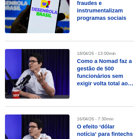
fraudes e
instrumentalizam
programas sociais
18/04/26 - 13:00min
Como a Nomad faz a
gestão de 500
funcionários sem
exigir volta total ao
escritório
16/04/26 - 7:30min
O efeito ‘dólar
notícia’ para fintechs