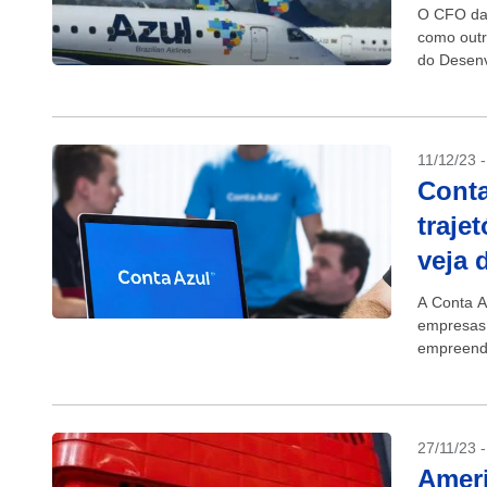
O CFO da 
como outr
do Desenv
viabilizar
11/12/23 
Conta
traje
veja 
A Conta A
empresas,
empreende
de olho e 
27/11/23 
Ameri