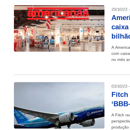
20/10/23 
Ameri
caixa
bilhã
A America
com caixa
no mês an
relatório...
03/10/23 
Fitch
‘BBB-
A Fitch r
perspectiv
produção 