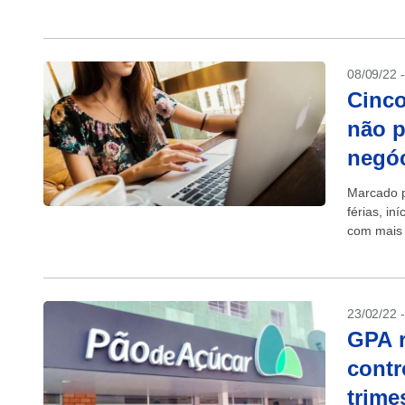
fornecedo
08/09/22 
Cinco
não p
negó
Marcado p
férias, i
com mais 
23/02/22 
GPA r
contr
trime