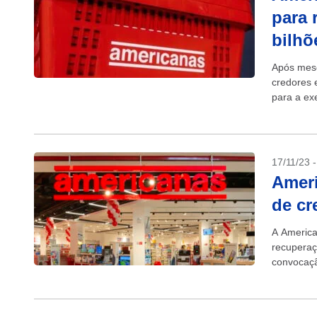
para 
bilhõ
Após mes
credores 
para a ex
capitaliza
17/11/23 
Ameri
de cr
A America
recuperaç
convocaçã
em primei