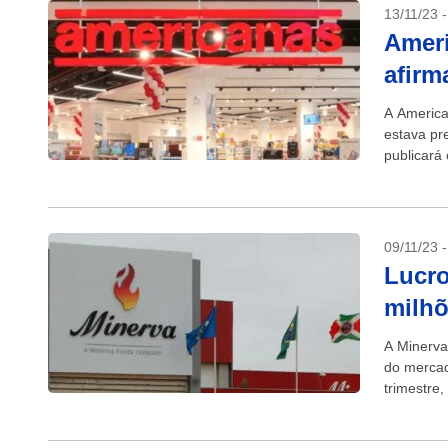
13/11/23 
Ameri
afirm
A America
estava pr
publicará 
também...
09/11/23 
Lucro
milhõ
A Minerva
do mercad
trimestre