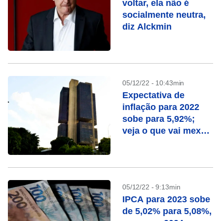
voltar, ela não é
socialmente neutra,
diz Alckmin
05/12/22 - 10:43min
Expectativa de
inflação para 2022
sobe para 5,92%;
veja o que vai mexer
com seu bolso esta
semana
05/12/22 - 9:13min
IPCA para 2023 sobe
de 5,02% para 5,08%,