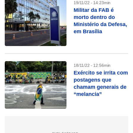
19/11/22 - 14:23min
Militar da FAB é
morto dentro do
Ministério da Defesa,
em Brasília
18/11/22 - 12:56min
Exército se irrita com
postagens que
chamam generais de
“melancia”