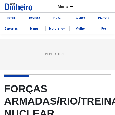
Menu
IstoÉ
Revista
Rural
Gente
Planeta
Esportes
Menu
Motorshow
Mulher
Pet
FORÇAS
ARMADAS/RIO/TREI
NUCLEAR