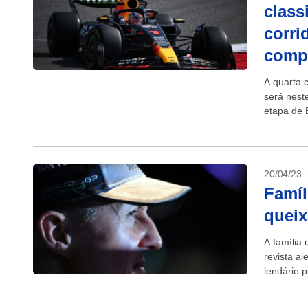
class
corri
comp
A quarta 
será nest
etapa de B
20/04/23 
Famíl
queix
A família
revista al
lendário p
(IA), info