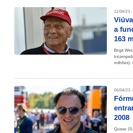
11/04/23 
Viúva
a fun
163 m
Birgit We
tricampeã
milhões).
06/04/23 
Fórmu
entra
2008
Quase 15 