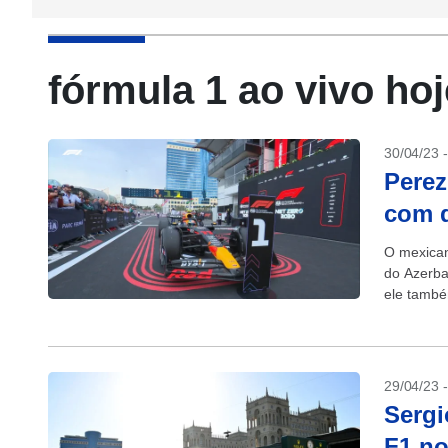
fórmula 1 ao vivo hoj
30/04/23 
Perez
com d
O mexican
do Azerba
ele també
29/04/23 
Sergi
F1 no