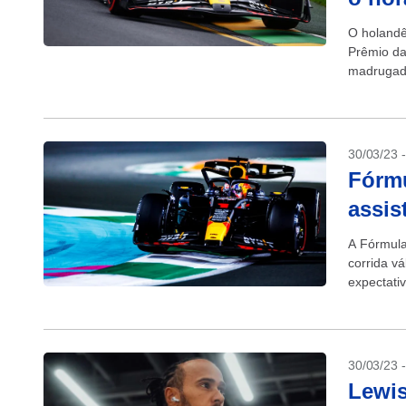
O holandê
Prêmio da
madrugada
da Red Bul
30/03/23 
Fórmu
assis
A Fórmula
corrida v
expectati
30/03/23 
Lewi