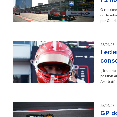
O mexican
do Azerba
por Charl
28/04/23 
Lecle
conse
(Reuters) 
position 
Azerbaijã
domínio da
25/04/23 
GP do