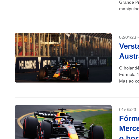
Grande Pr
manipulado
02/04/23 
Verst
Austr
O holandê
Fórmula 1
Mas ao con
01/04/23 
Fórmu
Merce
o hor