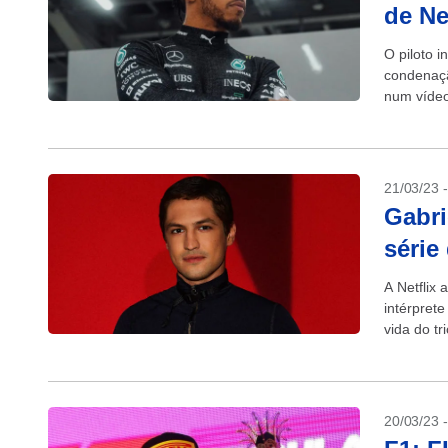
de Ne
O piloto 
condenação
num vídeo 
21/03/23 
Gabri
série 
A Netflix 
intérpret
vida do t
20/03/23 