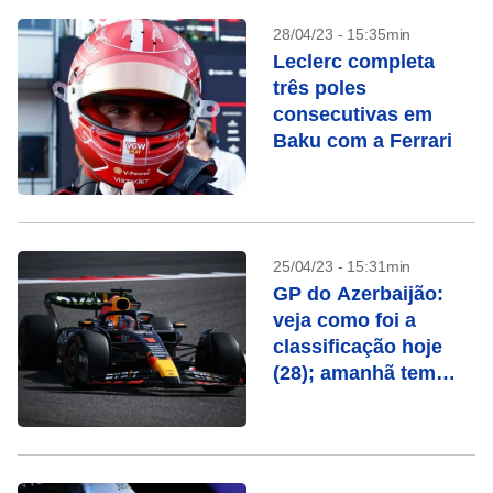
28/04/23 - 15:35min
Leclerc completa
três poles
consecutivas em
Baku com a Ferrari
25/04/23 - 15:31min
GP do Azerbaijão:
veja como foi a
classificação hoje
(28); amanhã tem
corrida sprint;
confira programação
completa