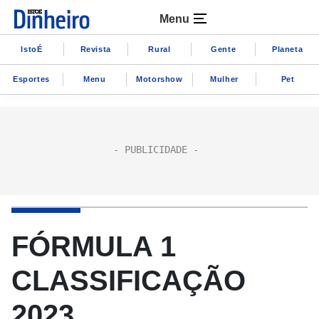
Menu
IstoÉ
Revista
Rural
Gente
Planeta
Esportes
Menu
Motorshow
Mulher
Pet
FÓRMULA 1
CLASSIFICAÇÃO
2023