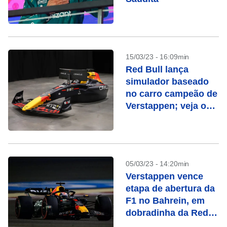
15/03/23 - 16:09min
Red Bull lança
simulador baseado
no carro campeão de
Verstappen; veja o
preço
05/03/23 - 14:20min
Verstappen vence
etapa de abertura da
F1 no Bahrein, em
dobradinha da Red
Bull