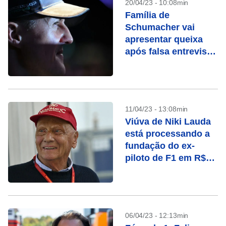
20/04/23 - 10:08min
Família de
Schumacher vai
apresentar queixa
após falsa entrevista
por IA
11/04/23 - 13:08min
Viúva de Niki Lauda
está processando a
fundação do ex-
piloto de F1 em R$
163 milhões
06/04/23 - 12:13min