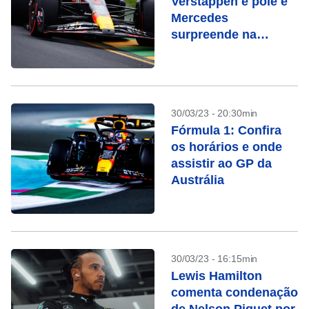
Verstappen é pole e
Mercedes
surpreende na
Austrália; veja o
horário da corrida
30/03/23 - 20:30min
Fórmula 1: Confira
os horários e onde
assistir ao GP da
Austrália
30/03/23 - 16:15min
Lewis Hamilton
comenta condenação