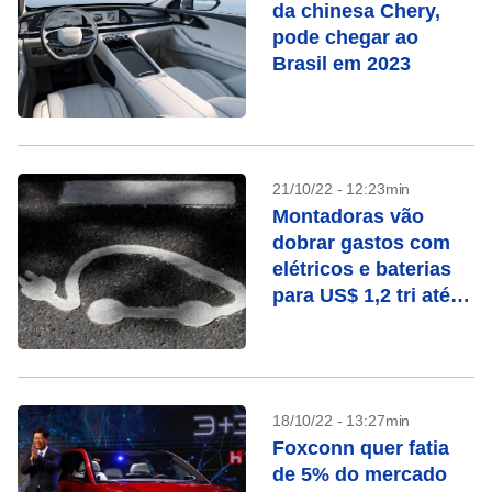
da chinesa Chery,
pode chegar ao
Brasil em 2023
21/10/22 - 12:23min
Montadoras vão
dobrar gastos com
elétricos e baterias
para US$ 1,2 tri até
2030
18/10/22 - 13:27min
Foxconn quer fatia
de 5% do mercado