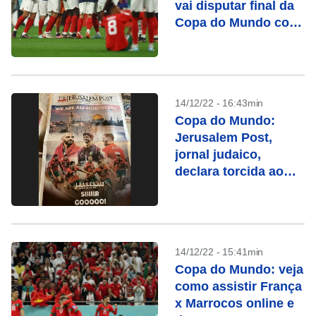
vai disputar final da
Copa do Mundo com
Argentina
14/12/22 - 16:43min
Copa do Mundo:
Jerusalem Post,
jornal judaico,
declara torcida ao
Marrocos
14/12/22 - 15:41min
Copa do Mundo: veja
como assistir França
x Marrocos online e