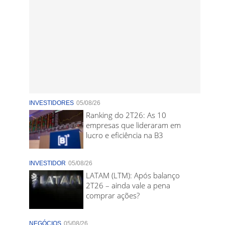
INVESTIDORES
05/08/26
Ranking do 2T26: As 10
empresas que lideraram em
lucro e eficiência na B3
INVESTIDOR
05/08/26
LATAM (LTM): Após balanço
2T26 – ainda vale a pena
comprar ações?
NEGÓCIOS
05/08/26