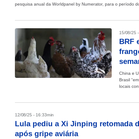
pesquisa anual da Worldpanel by Numerator, para o período do
15/08/25 
BRF e
frang
sema
China e U
Brasil “e
locais co
proibições
12/08/25 - 16:33min
Lula pediu a Xi Jinping retomada 
após gripe aviária