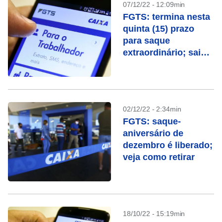
07/12/22 - 12:09min
FGTS: termina nesta
quinta (15) prazo
para saque
extraordinário; saiba
se você tem direito
02/12/22 - 2:34min
FGTS: saque-
aniversário de
dezembro é liberado;
veja como retirar
18/10/22 - 15:19min