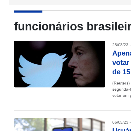
funcionários brasilei
28/03/23 
Apena
votar
de 15
(Reuters) 
segunda-f
votar em p
06/03/23 
Usuár