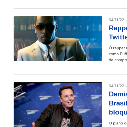
04/11/22 
Rappe
Twitt
O rapper 
como Puff
da compra 
04/11/22 
Demis
Brasi
bloq
O plano d