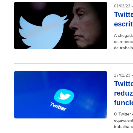
01/03/23 
Twitt
escri
A chegada
as reperc
de trabalh
27/02/23 
Twitt
reduz
funci
O Twitter 
equivalen
trabalhan
The New Y