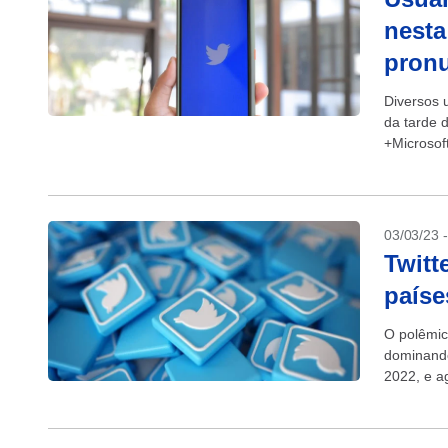
nesta
pron
Diversos u
da tarde 
+Microsof
desenvolv
03/03/23 
Twitt
paíse
O polêmico
dominando
2022, e a