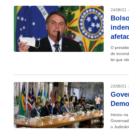
24/08/21 
Bolso
inden
afeta
O preside
de incons
lei que ob
frente...
23/08/21 
Gover
Democ
Iniciou n
Governado
o Judiciár