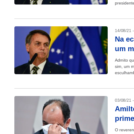
presidente
14/08/21 
Na ec
um m
Admito qu
sim, um m
esculhamba
03/08/21 
Amilt
prime
O reveren