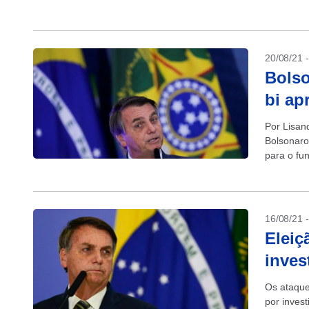
presentes 
20/08/21 
Bolso
bi ap
Por Lisan
Bolsonaro 
para o fun
de...
16/08/21 
Eleiç
inves
Os ataques
por inves