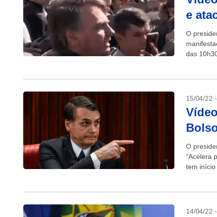
e ata
O presiden
manifesta
das 10h30
capital...
15/04/22 
Vídeo
Bolso
O preside
“Acelera p
tem iníci
paulistano
14/04/22 