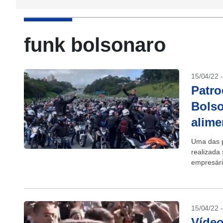
funk bolsonaro
15/04/22 
Patro
Bolso
alime
Uma das p
realizada 
empresári
fornecer 
15/04/22 
Vídeo