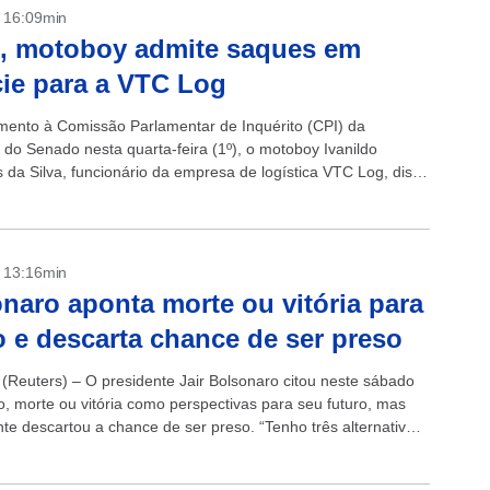
- 16:09min
, motoboy admite saques em
ie para a VTC Log
ento à Comissão Parlamentar de Inquérito (CPI) da
do Senado nesta quarta-feira (1º), o motoboy Ivanildo
 da Silva, funcionário da empresa de logística VTC Log, disse
u a sacar mais...
- 13:16min
naro aponta morte ou vitória para
o e descarta chance de ser preso
(Reuters) – O presidente Jair Bolsonaro citou neste sábado
o, morte ou vitória como perspectivas para seu futuro, mas
te descartou a chance de ser preso. “Tenho três alternativas
u...