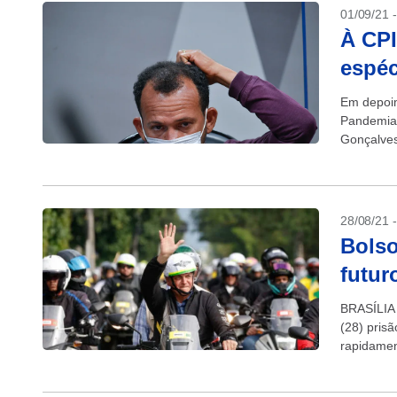
01/09/21 
À CPI
espéc
Em depoim
Pandemia 
Gonçalves
que chego
28/08/21 
Bolso
futur
BRASÍLIA 
(28) prisã
rapidamen
para o me