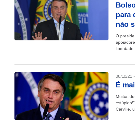
Bolso
para 
não s
O preside
apoiadore
liberdade
08/10/21 
É mai
Muitos de
estúpido!
Carville, 
contra Ge