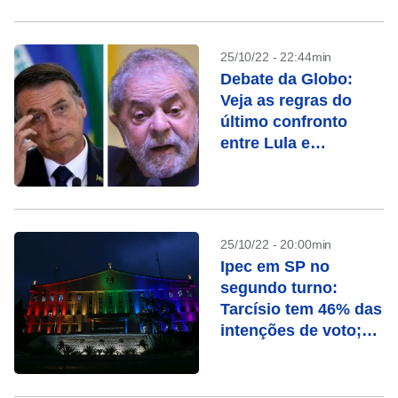
25/10/22 - 22:44min
Debate da Globo:
Veja as regras do
último confronto
entre Lula e
Bolsonaro
25/10/22 - 20:00min
Ipec em SP no
segundo turno:
Tarcísio tem 46% das
intenções de voto;
Haddad, 43%