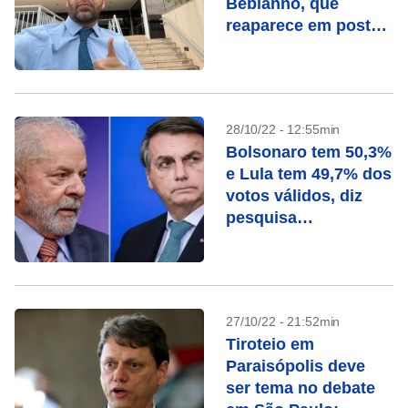
Bebianno, que
reaparece em posts
de Janones e
Marinho
28/10/22 - 12:55min
Bolsonaro tem 50,3%
e Lula tem 49,7% dos
votos válidos, diz
pesquisa
ModalMais/Futura
27/10/22 - 21:52min
Tiroteio em
Paraisópolis deve
ser tema no debate