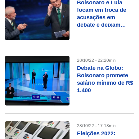
Bolsonaro e Lula
focam em troca de
acusações em
debate e deixam
propostas de lado
28/10/22 - 22:20min
Debate na Globo:
Bolsonaro promete
salário mínimo de R$
1.400
28/10/22 - 17:13min
Eleições 2022: