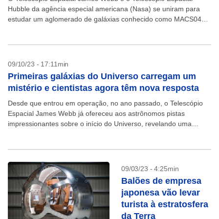
Hubble da agência especial americana (Nasa) se uniram para
estudar um aglomerado de galáxias conhecido como MACS0416.
O resultado, uma imagem muito colorida e com...
09/10/23 - 17:11min
Primeiras galáxias do Universo carregam um
mistério e cientistas agora têm nova resposta
Desde que entrou em operação, no ano passado, o Telescópio
Espacial James Webb já ofereceu aos astrônomos pistas
impressionantes sobre o início do Universo, revelando uma
coleção de galáxias daquela enigmática época chamada de...
09/03/23 - 4:25min
Balões de empresa
japonesa vão levar
turista à estratosfera
da Terra