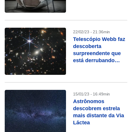
22/02/23 - 21:36min
Telescópio Webb faz
descoberta
surpreendente que
está derrubando
teorias
15/01/23 - 16:49min
Astrônomos
descobrem estrela
mais distante da Via
Láctea