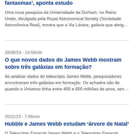
fantasmas’, aponta estudo
Uma nova pesquisa da Universidade de Durham, no Reino
Unido, divulgada pela Royal Astronomical Society (Sociedade
Astronômica Real), mostra que a Via Láctea, galáxia que abriga
o Sistema Solar e a Terra, possivelmente está...
28/05/24 - 14:58min
O que novos dados do James Webb mostram
sobre três galáxias em formação?
Ao analisar dados do telescópio James Webb, pesquisadores
encontraram três galáxias em formação. Os achados são de
quando o Universo tinha entre 400 e 600 milhões de anos, sendo
que hoje ele tem 13,8...
20/11/23 - 7:56min
Hubble e James Webb estudam ‘árvore de Natal’
O Telescópio Espacial James Webb e o Telescópio Espacial