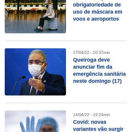
obrigatoriedade de
uso de máscara em
voos e aeroportos
17/04/22 - 10:37min
Queiroga deve
anunciar fim da
emergência sanitária
neste domingo (17)
14/04/22 - 19:24min
Covid: novas
variantes vão surgir