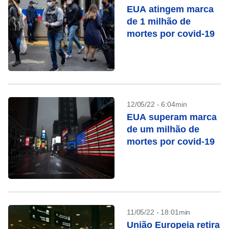
EUA atingem marca
de 1 milhão de
mortes por covid-19
12/05/22 - 6:04min
EUA superam marca
de um milhão de
mortes por covid-19
11/05/22 - 18:01min
União Europeia retira