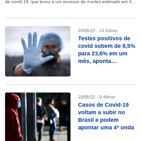
de covid-19, que levou a um excesso de mortes estimado em 4,5
milhões. Os dados fazem parte...
20/05/22 - 13:03min
Testes positivos de
covid sobem de 8,5%
para 23,6% em um
mês, aponta
levantamento
20/05/22 - 9:48min
Casos de Covid-19
voltam a subir no
Brasil e podem
apontar uma 4ª onda